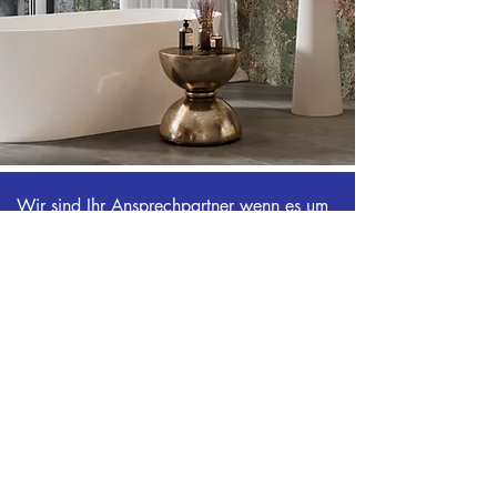
Wir sind Ihr Ansprechpartner wenn es um
Badsanierungen, Instandsetzungsarbeiten
und Notfälle geht.
NOTDIENST
MEISTERINSTALLATEUR
STEFAN MURRER GmbH
Sanitär - Heizung - Service
Warmbader Straße 54